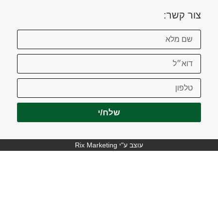
צור קשר:
שלח/י
עוצב ע"י Rix Marketing