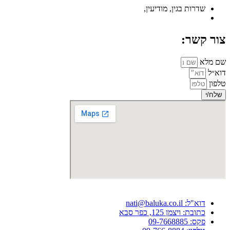
שדרות בגין, מודיעין,
צור קשר:
שם מלא
דוא״ל
טלפון
שלח/י
דוא"ל: nati@baluka.co.il
כתובת: ויצמן 125, כפר סבא
פקס: 09-7668885